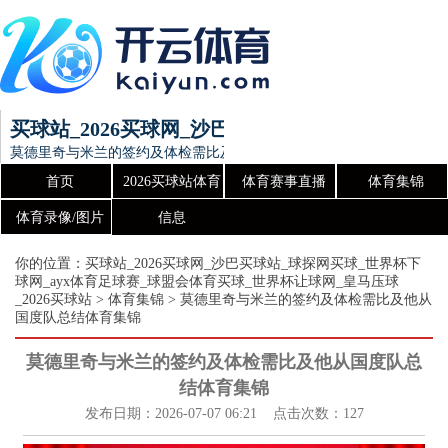
买球站_2026买球网_沙巴买球站_球探网买球_世
莫德里奇与米兰的签约及体检需比及他从国度队总结体育集锦
首页
2026买球站体育
体育赛事直播
体育集锦
体育录像/图片
信息
你的位置：
买球站_2026买球网_沙巴买球站_球探网买球_世界杯下
球网_ayx体育足球赛_球盟会体育买球_世界杯让球网_皇马压球
_2026买球站
>
体育集锦
> 莫德里奇与米兰的签约及体检需比及他从
国度队总结体育集锦
莫德里奇与米兰的签约及体检需比及他从国度队总
结体育集锦
发布日期：2026-07-07 06:21 点击次数：127