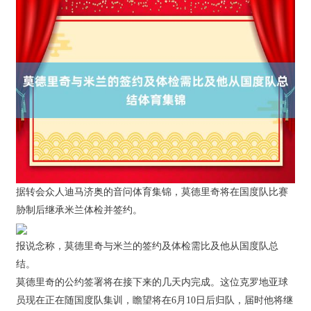
据转会众人迪马济奥的音问体育集锦，莫德里奇将在国度队比赛
胁制后继承米兰体检并签约。
报说念称，莫德里奇与米兰的签约及体检需比及他从国度队总
结。
莫德里奇的公约签署将在接下来的几天内完成。这位克罗地亚球
员现在正在随国度队集训，瞻望将在6月10日后归队，届时他将继