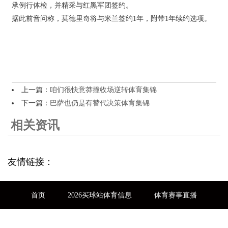
承例行体检，并精采与红黑军团签约。
据此前音问称，莫德里奇将与米兰签约1年，附带1年续约选项。
上一篇：
咱们很快意莽撞收场逆转体育集锦
下一篇：
巴萨也仍是有替代决策体育集锦
相关资讯
友情链接：
首页
2026买球站体育信息
体育赛事直播
体育集锦
体育录像/图片