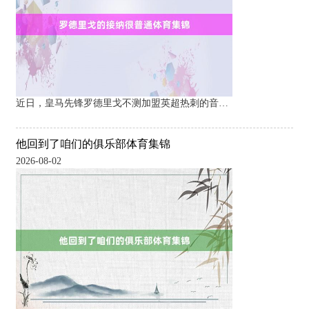
近日，皇马先锋罗德里戈不测加盟英超热刺的音信激励外界热议。法国媒体 Foot Mercato 首席记者桑蒂-阿乌纳的报谈明确指出，尽管有相关外传，但罗德里戈对加盟热刺毫无酷好。这一音信让不少东谈主合计热刺 “热脸贴了冷屁股”，以至有东谈主认为罗德里戈 “太骄矜了”，但要是咱们跳出心扉层面，单纯从做事足球的逻辑来看，这其实是格外容易剖判的一件事。 从罗德里戈的角度动身，他的接纳无可厚非。动作在皇着力的寰球级球星，罗德里戈早已风俗了顶级俱乐部的竞争环境和荣誉体系。对他而言，做事生存的下一站自然但愿
他回到了咱们的俱乐部体育集锦
2026-08-02