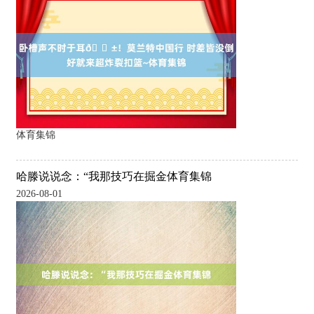
体育集锦
哈滕说说念：“我那技巧在掘金体育集锦
2026-08-01