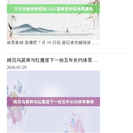
体育集锦 直播吧 7 月 19 日讯 据记者肖赧报谈，国足代理主帅久尔杰维奇今晚也抵达工体，现场不雅看本场京沪大战。 此前在东亚杯比赛中体育集锦，久尔杰维奇指导国足得到了 1 胜 2 负的收货。字据媒体的报谈，畛域东亚杯后，久尔杰维奇将回到 U20 国青的帅位。
姆贝乌莫将与红魔签下一份五年长约体育集锦
2026-07-29