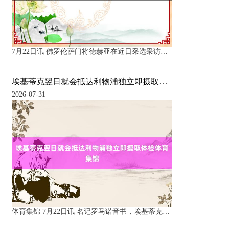
7月22日讯 佛罗伦萨门将德赫亚在近日采选采访。被问及关连C罗和梅西的话题。 ——你本不错更早和C罗系数踢球，但你在曼彻斯特如故碰到了他。 “有些东谈主没看懂我在他续约利雅得得手的帖子下的留言，这让我笑了。C罗是个怪兽，但我知谈我告诉你们的是你们依然听过的事情，因为这太不普通了。” “他40岁了，还在不息进球和取得冠军。他是一头竞技怪兽。他休养我方的神志令东谈主咋舌。历史上像他这么的东谈主也就一两个。你不错踢好一两年，但像他那样执续20年。” ——我问了你对于C罗的事，我得问问你对于梅西的事了
埃基蒂克翌日就会抵达利物浦独立即摄取体检体育集锦
2026-07-31
体育集锦 7月22日讯 名记罗马诺音书，埃基蒂克明日就将抵达利物浦摄取体检并签约6年。 该记者浮现：“利物浦和埃基蒂克的团队已于周二早上再行安排了这位时尚的航班，现在联系文献仍在签署中。面前并无变数体育集锦，埃基蒂克翌日就会抵达利物浦独立即摄取体检，然后签署 6 年协议。”