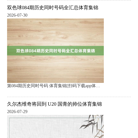
双色球084期历史同时号码全汇总体育集锦
2026-07-30
第084期历史同时号码 体育集锦[扫码下载app体育集锦，中过数字彩1千万以上的巨匠齐在这儿！]
久尔杰维奇将回到 U20 国青的帅位体育集锦
2026-07-29