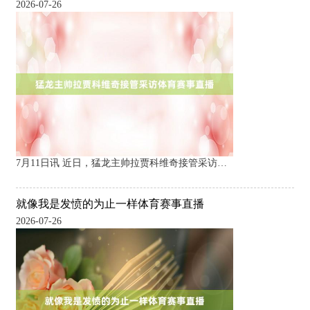
2026-07-26
7月11日讯 近日，猛龙主帅拉贾科维奇接管采访，说念到了英格拉姆的情况。 “他当今莫得嗅觉到难堪了，迁移智商也很好、变得更雄厚了，”拉贾科维奇说，“从今天起他不错打全场比赛了，不错参与任何体式的跑动。” 上赛季英格拉姆因伤只打了18场比赛体育赛事直播，场均22.2分5.6篮板5.2助攻。被交游到猛龙之后，他还莫得为球队出战过。
就像我是发愤的为止一样体育赛事直播
2026-07-26