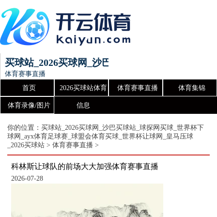
买球站_2026买球网_沙巴买球站_球探网买球_世
体育赛事直播
首页
2026买球站体育
体育赛事直播
体育集锦
体育录像/图片
信息
你的位置：
买球站_2026买球网_沙巴买球站_球探网买球_世界杯下
球网_ayx体育足球赛_球盟会体育买球_世界杯让球网_皇马压球
_2026买球站
>
体育赛事直播
>
科林斯让球队的前场大大加强体育赛事直播
2026-07-28