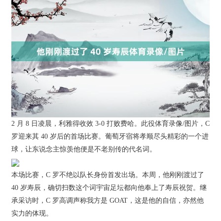
2 月 8 日凌晨，利雅得收效 3-0 打败费哈。此役体育录像/图片，C
罗迎来其 40 岁后的首场比赛。葡萄牙宿将孝顺尽头精彩的一个进
球，让东说念主惊羡他便是不老别传的代名词。
本场比赛，C 罗不绝以队长身份首发出场。本周，他刚刚渡过了
40 岁寿辰，确切扫数这个词宇宙足坛都向他奉上了寿辰祝贺。继
承采访时，C 罗高调声称我方是 GOAT，这是他的自信，亦然他
实力的体现。