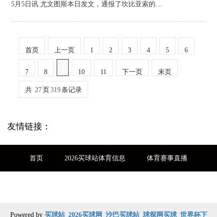
5月5日讯 尤文图斯本日发文，通报了坎比亚索的伤情。 【公告】 坎比亚索在昨晚比赛中感到肌肉不适体育录像/图片，今晨在尤文图斯医疗中心招揽了会诊查验，遵循走漏其左大腿股直肌拉伤，球员将在约莫7天后进行复查，以准确笃定康复工夫。
首页
上一页
1
2
3
4
5
6
9
7
8
10
11
下一页
末页
共
27
页
319
条记录
友情链接：
首页
2026买球站体育信息
体育赛事直播
体育集锦
体育录像/图片
Powered by
买球站_2026买球网_沙巴买球站_球探网买球_世界杯下