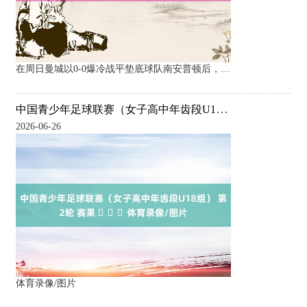
在周日曼城以0-0爆冷战平垫底球队南安普顿后，瓜迪奥拉很惊骇。 东说念主们正本展望曼城会对圣徒队获取大捷，他们在英超联赛中仍是获取了四连胜，跃升至积分榜第三位。 但曼城晋级欧冠的但愿刻下受到了打击，还剩下两场比赛。 瓜迪奥拉的修起 这是一场令东说念主颓丧的比赛：“这很艰辛。11名球员皆在禁区线上。上半场咱们在边路缺少少量创造力。咱们莫得期骗边锋。咱们有契机咱们没能进球。一支左迁的球队，为了防患而防患，铺张技艺。咱们错失了节拍，在上半场。下半场咱们尝试了，咱们有契机。咱们拿下了这一分。在接下来的
中国青少年足球联赛（女子高中年齿段U18组） 第2轮 赛果 ​​​体育录像/图片
2026-06-26
体育录像/图片