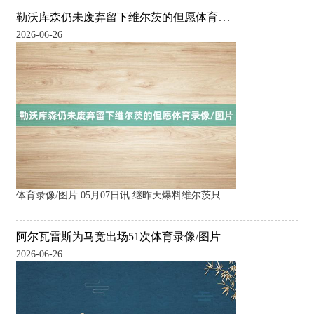
勒沃库森仍未废弃留下维尔茨的但愿体育录像/图片
2026-06-26
体育录像/图片 05月07日讯 继昨天爆料维尔茨只念念加盟拜仁后，图片报今天再次跟进这位德国新星的转会，报说念默示，勒沃库森对维尔茨的感情价位高达1.5亿欧元！ 勒沃库森里面已证据1.5亿欧元是他们的感情底线。具体的用度组成将成为接洽焦点：固定转会费加上与获利挂钩的奖金——举例取得冠军、球员出场次数或个东说念主荣誉（如金球奖）——最终总金额必须达到这一门槛，勒沃库森才会放行！ 对勒沃库森有意的是：曼城并未废弃对这名顶级球星的争夺，这将推高转会费。 维尔茨与勒沃库森的条约2027年到期，勒沃库森
阿尔瓦雷斯为马竞出场51次体育录像/图片
2026-06-26