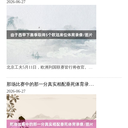
2026-06-27
北京工夫5月11日，欧洲列国联赛皆行将收官。而刚曩昔的整夜之间，摩纳哥、马赛和马德里竞技皆凯旋锁定了下赛季欧冠联赛的参赛经验。自此，下赛季欧冠正赛席位照旧细目了13个席位，其中欧洲五大联赛有11队细目入围。 在西甲第35轮的角逐中，马竞4-0皇家社会，提前锁定西甲前5，由于西甲下赛季取得5个欧冠席位，因此马竞也提前3轮取得下赛季欧冠经验，这是马竞蚁集第13个赛季取得欧冠经验。 而在法甲第33轮角逐中，摩纳哥2-0打败里昂，提前一轮锁定法甲前三，取得下赛季欧冠经验；此外马赛3-1打败勒阿弗尔，一
那场比赛中的那一分真实相配垂死体育录像/图片
2026-06-27