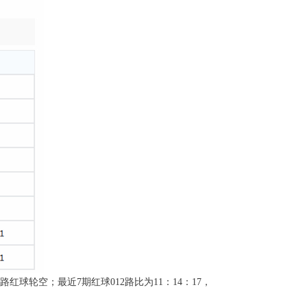
路红球轮空；最近7期红球012路比为11：14：17，