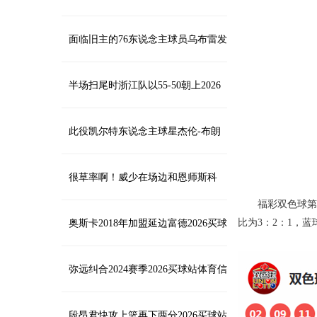
站体育信息
面临旧主的76东说念主球员乌布雷发
扬可以2026买球站体育信息
半场扫尾时浙江队以55-50朝上2026
买球站体育信息
此役凯尔特东说念主球星杰伦-布朗
自由贯通2026买球站体育信息
很草率啊！威少在场边和恩师斯科
福彩双色球第202
比为3：2：1，蓝
特-布鲁克斯聊上几句2026买球站体育
奥斯卡2018年加盟延边富德2026买球
信息
站体育信息
弥远纠合2024赛季2026买球站体育信
息
段昂君快攻上篮再下两分2026买球站