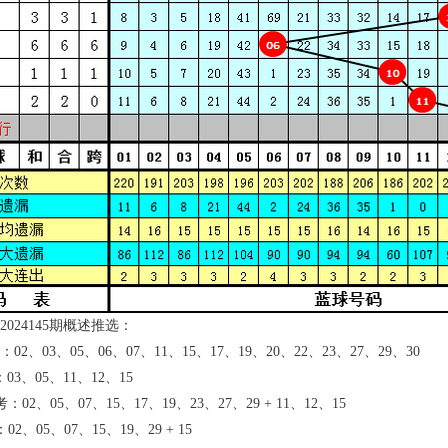
24145期概述推选：
、03、05、06、07、11、15、17、19、20、22、23、27、29、30
、05、11、12、15
、05、07、15、17、19、23、27、29 + 11、12、15
05、07、15、19、29 + 15