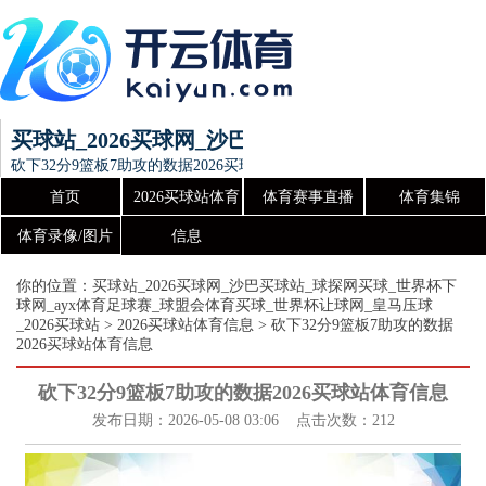
买球站_2026买球网_沙巴买球站_球探网买球_世
砍下32分9篮板7助攻的数据2026买球站体育信息
首页
2026买球站体育
体育赛事直播
体育集锦
体育录像/图片
信息
你的位置：
买球站_2026买球网_沙巴买球站_球探网买球_世界杯下
球网_ayx体育足球赛_球盟会体育买球_世界杯让球网_皇马压球
_2026买球站
>
2026买球站体育信息
> 砍下32分9篮板7助攻的数据
2026买球站体育信息
砍下32分9篮板7助攻的数据2026买球站体育信息
发布日期：2026-05-08 03:06 点击次数：212