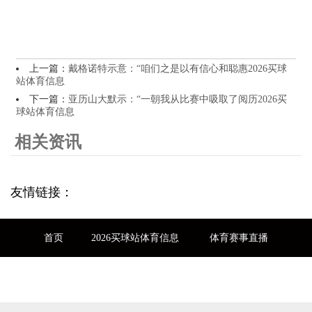
上一篇：
戴格诺特示意：“咱们之是以有信心和聪惠2026买球
站体育信息
下一篇：
亚历山大默示：“一朝我从比赛中吸取了阅历2026买
球站体育信息
相关资讯
友情链接：
首页
2026买球站体育信息
体育赛事直播
体育集锦
体育录像/图片