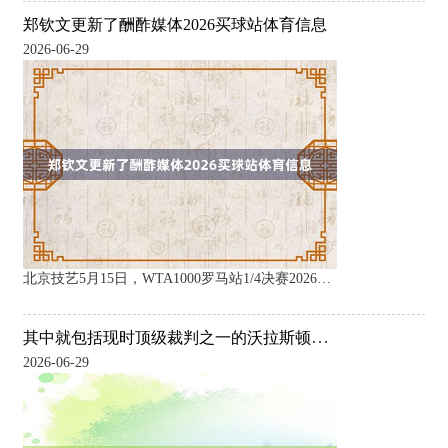
郑钦文更新了酬酢媒体2026买球站体育信息
2026-06-29
北京技艺5月15日，WTA1000罗马站1/4决赛2026买球站体育信息，郑钦文6-4、6-3征服萨巴伦卡，生存初度打败敌手，亦然初度晋级罗马站半决赛。赛后，郑钦文更新了酬酢媒体。 郑钦文写谈：“山海齐可平，罗马站④强” 半决赛中，郑钦文将对阵好意思国选手高芙2026买球站体育信息，本场比赛开打技艺将不早于周五（16日）凌晨2点30分。 ​
其中就包括现时顶级裁判之一的沃拉斯顿2026买球站体育信息
2026-06-29