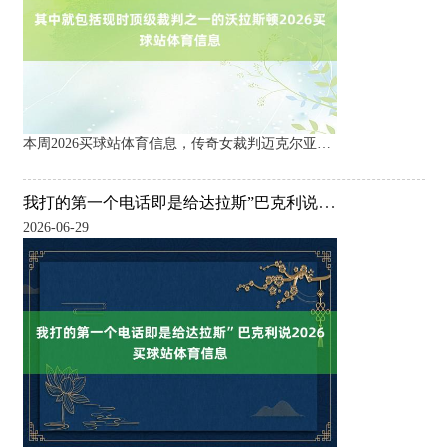
本周2026买球站体育信息，传奇女裁判迈克尔亚塔布宣晓谕听说统斯诺克执裁职责，同为女性裁判的塔季扬娜沃拉斯顿向其请安，称她是开发者。这位火箭最深爱的裁判，向近日退役的斯诺克传奇女裁判献上了感东说念主至深的赞词。 57岁的塔布在谢菲尔德克鲁斯堡完成了谢幕上演，她主捏了周日伯顿与卡纳万之间元老世锦赛决赛的前五局较量。这位来自萨默塞特的苏格兰东说念主2002年头次执裁名次赛便冲破性别壁垒，成为首位司法名次赛事的女性裁判，更在2009年景为世锦赛决赛历史上的首位女主裁。 2012年她再度执裁世锦赛决赛
我打的第一个电话即是给达拉斯”巴克利说2026买球站体育信息
2026-06-29